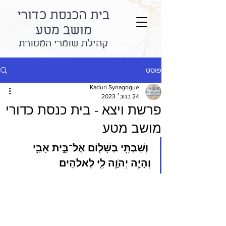
בית הכנסת כדורי
מושב מטע
קהילת שומרי המסורת
פוסט
Kaduri Synagogue
24 בנוב׳ 2023
פרשת ויצא - בית כנסת כדורי
מושב מטע
 וְשַׁבְתִּ֥י בְשָׁל֖וֹם אֶל־בֵּ֣ית אָבִ֑י 
וְהָיָ֧ה יְהֹוָ֛ה לִ֖י לֵאלֹהִֽים׃