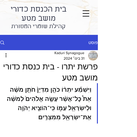
בית הכנסת כדורי
מושב מטע
קהילת שומרי המסורת
פוסט
Kaduri Synagogue
31 בינו׳ 2024
פרשת יתרו - בית כנסת כדורי
מושב מטע
וַיִּשְׁמַ֞ע יִתְר֨וֹ כֹהֵ֤ן מִדְיָן֙ חֹתֵ֣ן מֹשֶׁ֔ה 
אֵת֩ כׇּל־אֲשֶׁ֨ר עָשָׂ֤ה אֱלֹהִים֙ לְמֹשֶׁ֔ה 
וּלְיִשְׂרָאֵ֖ל עַמּ֑וֹ כִּֽי־הוֹצִ֧יא יְהֹוָ֛ה 
אֶת־יִשְׂרָאֵ֖ל מִמִּצְרָֽיִם׃