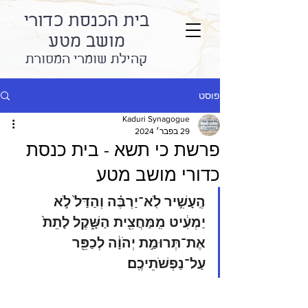
בית הכנסת כדורי
מושב מטע
קהילת שומרי המסורת
פוסט
Kaduri Synagogue
29 בפבר׳ 2024
פרשת כי תשא - בית כנסת
כדורי מושב מטע
הֶֽעָשִׁ֣יר לֹֽא־יַרְבֶּ֗ה וְהַדַּל֙ לֹ֣א 
יַמְעִ֔יט מִֽמַּחֲצִ֖ית הַשָּׁ֑קֶל לָתֵת֙ 
אֶת־תְּרוּמַ֣ת יְהֹוָ֔ה לְכַפֵּ֖ר 
עַל־נַפְשֹׁתֵיכֶֽם׃