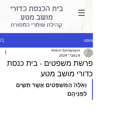
בית הכנסת כדורי
מושב מטע
קהילת שומרי המסורת
פוסט
Kaduri Synagogue
8 בפבר׳ 2024
פרשת משפטים - בית כנסת
כדורי מושב מטע
וְאֵ֙לֶּה֙ הַמִּשְׁפָּטִ֔ים אֲשֶׁ֥ר תָּשִׂ֖ים 
לִפְנֵיהֶֽם׃