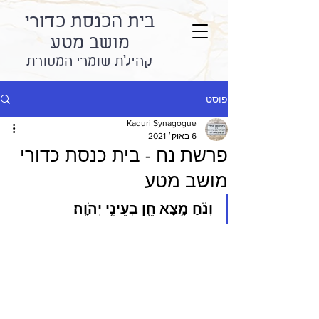
בית הכנסת כדורי
מושב מטע
קהילת שומרי המסורת
פוסט
Kaduri Synagogue
6 באוק׳ 2021
פרשת נח - בית כנסת כדורי
מושב מטע
וְנֹ֕חַ מָ֥צָא חֵ֖ן בְּעֵינֵ֥י יְהֹוָֽה׃