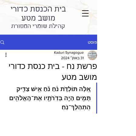
בית הכנסת כדורי
מושב מטע
קהילת שומרי המסורת
פוסט
Kaduri Synagogue
31 באוק׳ 2024
פרשת נח - בית כנסת כדורי
מושב מטע
אֵ֚לֶּה תּוֹלְדֹ֣ת נֹ֔חַ נֹ֗חַ אִ֥ישׁ צַדִּ֛יק 
תָּמִ֥ים הָיָ֖ה בְּדֹֽרֹתָ֑יו אֶת־הָֽאֱלֹהִ֖ים 
הִֽתְהַלֶּךְ־נֹֽחַ׃