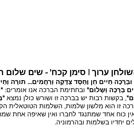
ולחן ערוך | סימן קכח' - שים שלום ח
ָּכָּה חַּיִים חֵן וָּחֶּסֶּד צְּדָּקָּה וְּרַחֲמִים... תורָּה וְּחַּ
מִים בְּרָּכָּה וְּשָּלום"
 ובחתימת הברכה אנו אומרים: 
"ה
ום"
, בקשות רבות יש בברכה זו ושורש כולן נמצא 
"ב
כה זו הוא מלשון שלמות, השלמות הטוטאלית הקי
ין כוח אחד שמתנגד לחברו ואין שאיפה אחת שמ
ם יחדיו בשלמות ובהרמוניה.