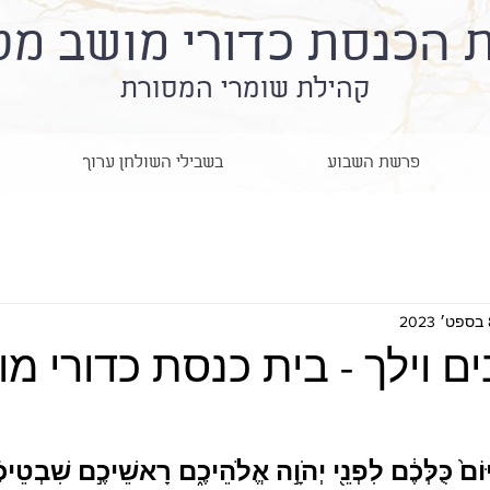
ת הכנסת כדורי מושב מט
קהילת שומרי המסורת
פרשת השבוע
בשבילי השולחן ערוך
202
 וילך - בית כנסת כדורי מ
ּוֹם֙ כֻּלְּכֶ֔ם לִפְנֵ֖י יְהֹוָ֣ה אֱלֹהֵיכֶ֑ם רָאשֵׁיכֶ֣ם שִׁבְטֵיכ