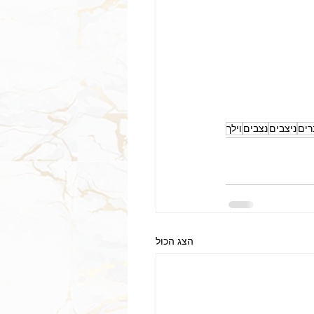
רים
ניצבים
נצבים
וילך
הצג הכול