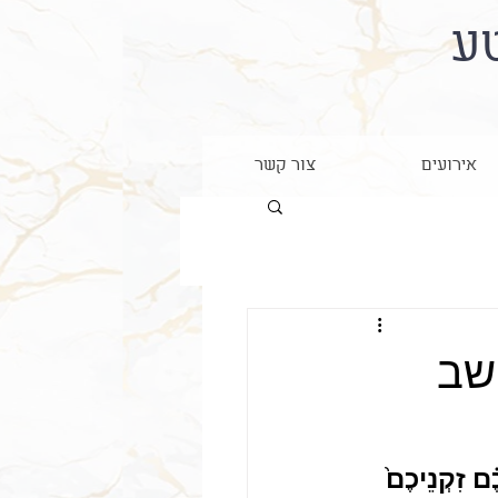
ע
אירועים
צור קשר
ושב
ֶ֗ם זִקְנֵיכֶם֙ 