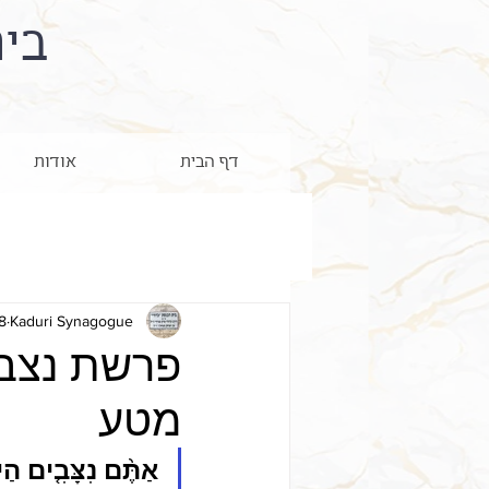
בי
דף הבית
אודות
Kaduri Synagogue
8 בספט׳ 3
פרשת נצבים
מטע
אַתֶּ֨ם נִצָּבִ֤ים הַי