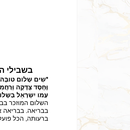
בשבילי הש
"שִים שָּלום טובָּהּ ובְּר
וָּחֶּסֶּד צְּדָּקָּה וְּרַחֲ
עַּמו יִשְּרָּאֵל בַשָּל
השלום המוזכר בבר
בבריאה. בבריאה א
ברעותה, הכל פועלי