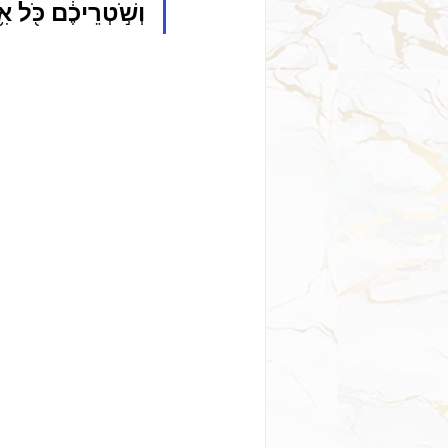
וְשֹׁ֣טְרֵיכֶ֔ם כֹּ֖ל אִ