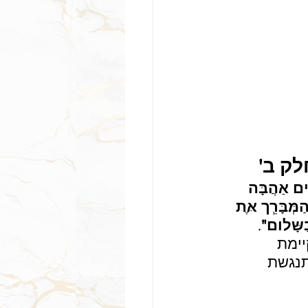
לק ב'
יִים אַהֲבָּה 
ַמְּבָּרְֵך אֶּת 
ַשָּלום"
. 
ימת 
תנגשת 