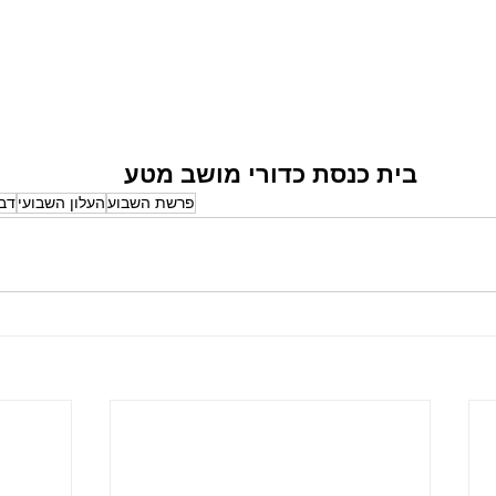
בית כנסת כדורי מושב מטע
פרשת השבוע
העלון השבועי
דב