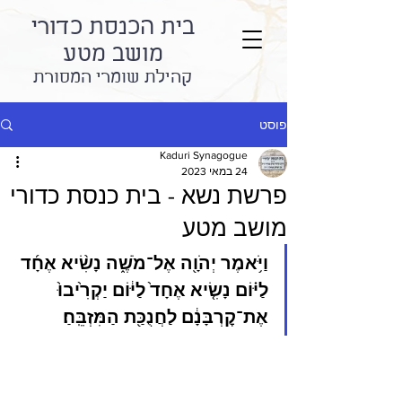
בית הכנסת כדורי
מושב מטע
קהילת שומרי המסורת
פוסט
Kaduri Synagogue
24 במאי 2023
פרשת נשא - בית כנסת כדורי
מושב מטע
וַיֹּ֥אמֶר יְהֹוָ֖ה אֶל־מֹשֶׁ֑ה נָשִׂ֨יא אֶחָ֜ד 
לַיּ֗וֹם נָשִׂ֤יא אֶחָד֙ לַיּ֔וֹם יַקְרִ֙יבוּ֙ 
אֶת־קׇרְבָּנָ֔ם לַחֲנֻכַּ֖ת הַמִּזְבֵּֽחַ׃