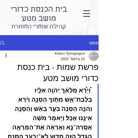
בית הכנסת כדורי
מושב מטע
קהילת שומרי המסורת
פוסט
Kaduri Synagogue
22 בדצמ׳ 2021
פרשת שמות - בית כנסת
כדורי מושב מטע
 וַ֠יֵּרָ֠א מַלְאַ֨ךְ יְהֹוָ֥ה אֵלָ֛יו 
בְּלַבַּת־אֵ֖שׁ מִתּ֣וֹךְ הַסְּנֶ֑ה וַיַּ֗רְא 
וְהִנֵּ֤ה הַסְּנֶה֙ בֹּעֵ֣ר בָּאֵ֔שׁ וְהַסְּנֶ֖ה 
אֵינֶ֥נּוּ אֻכָּֽל׃ וַיֹּ֣אמֶר מֹשֶׁ֔ה 
אָסֻֽרָה־נָּ֣א וְאֶרְאֶ֔ה אֶת־הַמַּרְאֶ֥ה 
הַגָּדֹ֖ל הַזֶּ֑ה מַדּ֖וּעַ לֹא־יִבְעַ֥ר הַסְּנֶֽה׃ 