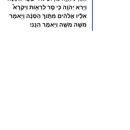
וַיַּ֥רְא יְהֹוָ֖ה כִּ֣י סָ֣ר לִרְא֑וֹת וַיִּקְרָא֩ 
אֵלָ֨יו אֱלֹהִ֜ים מִתּ֣וֹךְ הַסְּנֶ֗ה וַיֹּ֛אמֶר 
מֹשֶׁ֥ה מֹשֶׁ֖ה וַיֹּ֥אמֶר הִנֵּֽנִי׃